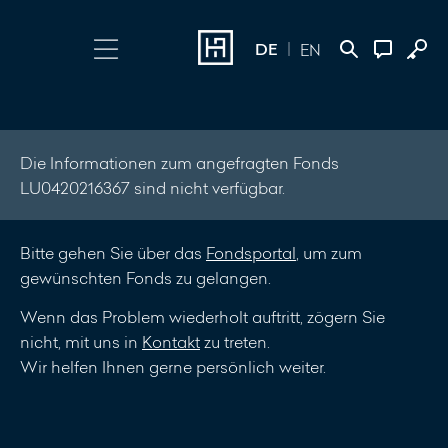
DE
EN
Login wählen
Kontakt
Online Banking
+352 45 13 14
Die Informationen zum angefragten Fonds
LU0420216367 sind nicht verfügbar.
500
Investment Portal
Bitte gehen Sie über das
Fondsportal
, um zum
Nachricht
gewünschten Fonds zu gelangen.
schreiben
Wenn das Problem wiederholt auftritt, zögern Sie
nicht, mit uns in
Kontakt
zu treten.
Wir helfen Ihnen gerne persönlich weiter.