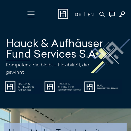
DE
EN
Login wählen
Kontakt
Hauck & Aufhäuser
Online Banking
+352 45 13 14
Fund Services S.A.
500
Investment Portal
Kompetenz, die bleibt – Flexibilität, die
gewinnt
Nachricht
schreiben