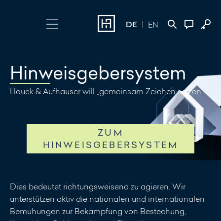
DE
EN
Login wählen
Kontakt
Hinweisgebersystem
Online Banking
+352 45 13 14
Hauck & Aufhäuser will „gemeinsam Zeichen setzen“.
500
Investment Portal
Nachricht
ZUM
schreiben
HINWEISGEBERSYSTEM
Dies bedeutet richtungsweisend zu agieren. Wir
unterstützen aktiv die nationalen und internationalen
Bemühungen zur Bekämpfung von Bestechung,