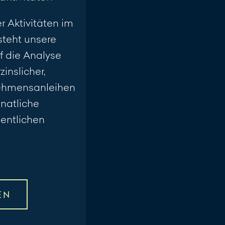
r Aktivitäten im
teht unsere
f die Analyse
inslicher,
ehmensanleihen
natliche
entlichen
EN