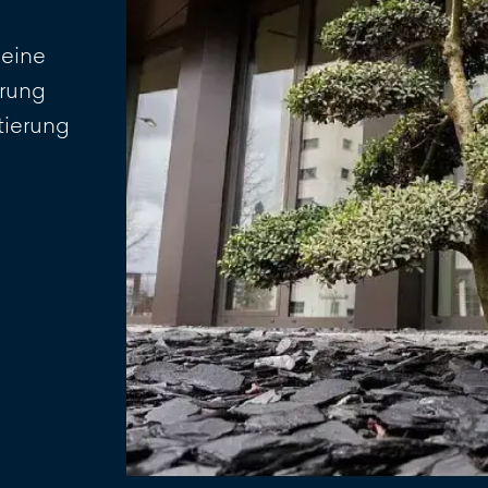
 eine
erung
tierung