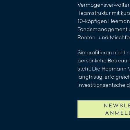
Vermögensverwalter u
Teamstruktur mit kur
10-köpfigen Heemann
Fondsmanagement und
Renten- und Mischfon
Sie profitieren nicht
persönliche Betreuun
steht. Die Heemann
langfristig, erfolgre
Investitionsentscheid
NEWSL
ANMEL