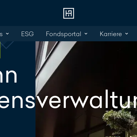
s
ESG
Fondsportal
Karriere
Login 
Kont
Online Banking
+352 45 13 14 
nn
Investment Portal
Nachricht sch
ensverwaltu