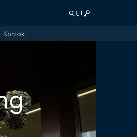
Kontakt
wählen
akt
500
reiben
ng