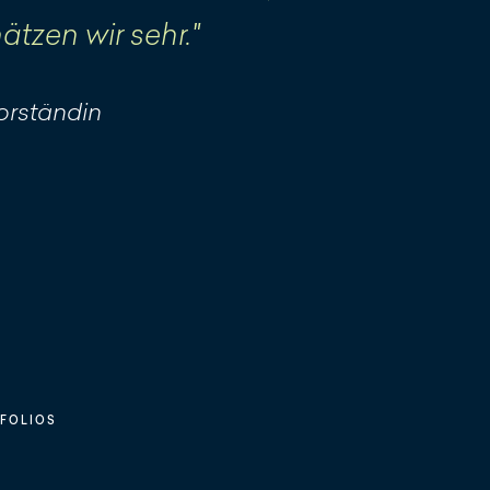
tzen wir sehr."
orständin
TFOLIOS