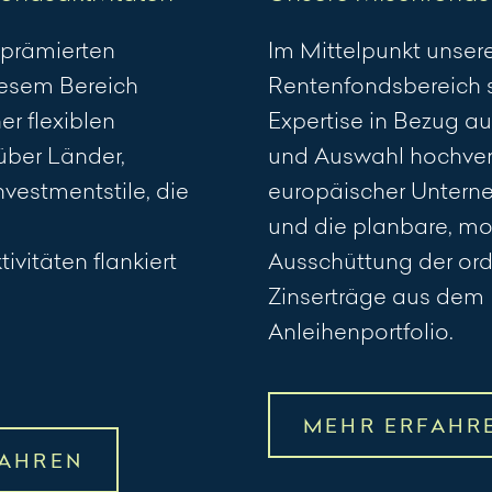
 prämierten
Im Mittelpunkt unsere
diesem Bereich
Rentenfondsbereich s
er flexiblen
Expertise in Bezug au
über Länder,
und Auswahl hochverz
vestmentstile, die
europäischer Untern
und die planbare, mo
ivitäten flankiert
Ausschüttung der ord
Zinserträge aus dem
Anleihenportfolio.
MEHR ERFAHR
FAHREN