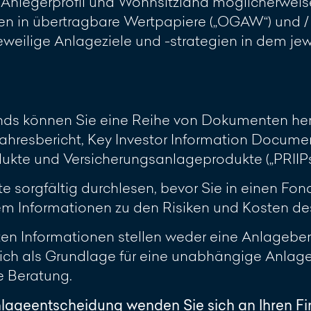
h Anlegerprofil und Wohnsitzland möglicherweis
 in übertragbare Wertpapiere („OGAW“) und / 
 jeweilige Anlageziele und -strategien in dem j
onds können Sie eine Reihe von Dokumenten her
ahresbericht, Key Investor Information Document
te und Versicherungsanlageprodukte („PRIIPs KI
sorgfältig durchlesen, bevor Sie in einen Fonds
 Informationen zu den Risiken und Kosten des 
lten Informationen stellen weder eine Anlagebe
glich als Grundlage für eine unabhängige Anla
le Beratung.
nlageentscheidung wenden Sie sich an Ihren F