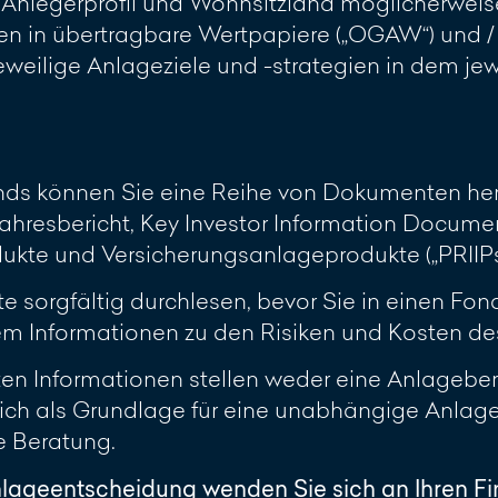
h Anlegerprofil und Wohnsitzland möglicherweis
 in übertragbare Wertpapiere („OGAW“) und / 
 jeweilige Anlageziele und -strategien in dem j
onds können Sie eine Reihe von Dokumenten her
ahresbericht, Key Investor Information Document
te und Versicherungsanlageprodukte („PRIIPs KI
sorgfältig durchlesen, bevor Sie in einen Fonds
 Informationen zu den Risiken und Kosten des 
lten Informationen stellen weder eine Anlagebe
glich als Grundlage für eine unabhängige Anla
le Beratung.
nlageentscheidung wenden Sie sich an Ihren F