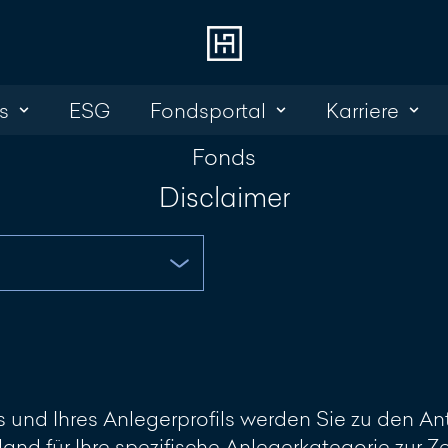
s
ESG
Fondsportal
Karriere
Login 
Kont
Fonds
Online Banking
+352 45 13 14 
Disclaimer
Investment Portal
Nachricht sch
und Ihres Anlegerprofils werden Sie zu den Ant
land für Ihre spezifische Anlegerkategorie zur 