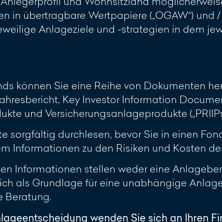
h Anlegerprofil und Wohnsitzland möglicherweis
 in übertragbare Wertpapiere („OGAW“) und / 
 jeweilige Anlageziele und -strategien in dem j
onds können Sie eine Reihe von Dokumenten her
ahresbericht, Key Investor Information Document
te und Versicherungsanlageprodukte („PRIIPs KI
sorgfältig durchlesen, bevor Sie in einen Fonds
 Informationen zu den Risiken und Kosten des 
lten Informationen stellen weder eine Anlagebe
glich als Grundlage für eine unabhängige Anla
le Beratung.
nlageentscheidung wenden Sie sich an Ihren F