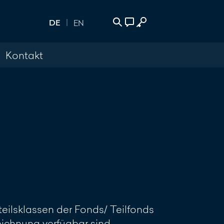
DE
EN
Kontakt
wählen
akt
500
reiben
eilsklassen der Fonds/ Teilfonds
Zeichnung verfügbar sind.