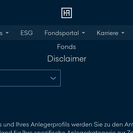
s
ESG
Fondsportal
Karriere
Login 
Kont
Fonds
Online Banking
+352 45 13 14 
Disclaimer
Investment Portal
Nachricht sch
und Ihres Anlegerprofils werden Sie zu den Ant
land für Ihre spezifische Anlegerkategorie zur 