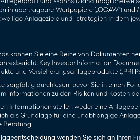
h Anlegerprofil und Wohnsitzland möglicherweis
 in übertragbare Wertpapiere („OGAW“) und / 
 jeweilige Anlageziele und -strategien in dem j
onds können Sie eine Reihe von Dokumenten her
ahresbericht, Key Investor Information Document
te und Versicherungsanlageprodukte („PRIIPs KI
sorgfältig durchlesen, bevor Sie in einen Fonds
 Informationen zu den Risiken und Kosten des 
lten Informationen stellen weder eine Anlagebe
glich als Grundlage für eine unabhängige Anla
le Beratung.
nlageentscheidung wenden Sie sich an Ihren F