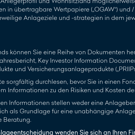
h Anlegerprofil und Wohnsitzland möglicherweis
 in übertragbare Wertpapiere („OGAW“) und / 
 jeweilige Anlageziele und -strategien in dem j
onds können Sie eine Reihe von Dokumenten her
ahresbericht, Key Investor Information Document
te und Versicherungsanlageprodukte („PRIIPs KI
sorgfältig durchlesen, bevor Sie in einen Fonds
 Informationen zu den Risiken und Kosten des 
lten Informationen stellen weder eine Anlagebe
glich als Grundlage für eine unabhängige Anla
le Beratung.
nlageentscheidung wenden Sie sich an Ihren F