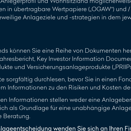
h Anlegerprofil und Wohnsitzland möglicherweis
 in übertragbare Wertpapiere („OGAW“) und / 
 jeweilige Anlageziele und -strategien in dem j
onds können Sie eine Reihe von Dokumenten her
ahresbericht, Key Investor Information Document
te und Versicherungsanlageprodukte („PRIIPs KI
sorgfältig durchlesen, bevor Sie in einen Fonds
 Informationen zu den Risiken und Kosten des 
lten Informationen stellen weder eine Anlagebe
glich als Grundlage für eine unabhängige Anla
le Beratung.
nlageentscheidung wenden Sie sich an Ihren F